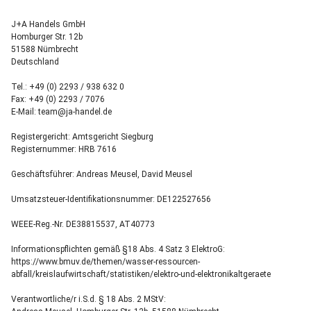
J+A Handels GmbH
Homburger Str. 12b
51588 Nümbrecht
Deutschland
Tel.: +49 (0) 2293 / 938 632 0
Fax: +49 (0) 2293 / 7076
E-Mail: team@ja-handel.de
Registergericht: Amtsgericht Siegburg
Registernummer: HRB 7616
Geschäftsführer: Andreas Meusel, David Meusel
Umsatzsteuer-Identifikationsnummer: DE122527656
WEEE-Reg.-Nr. DE38815537, AT40773
Informationspflichten gemäß §18 Abs. 4 Satz 3 ElektroG:
https://www.bmuv.de/themen/wasser-ressourcen-
abfall/kreislaufwirtschaft/statistiken/elektro-und-elektronikaltgeraete
Verantwortliche/r i.S.d. § 18 Abs. 2 MStV: