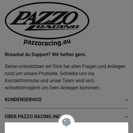
Brauchst du Support? Wir helfen gern.
Gerne unterstützen wir Dich bei allen Fragen und Anliegen
rund um unsere Produkte. Schreibe uns via
Kontaktformular und unser Team wird sich
schnellstmöglich um Dein Anliegen kümmern.
KUNDENSERVICE
ÜBER PAZZO RACING INC.