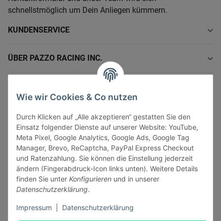
schnellstmöglich um Dein Anliegen kümmern.
KUNDENSERVICE
ÜBER PAZZO RACING INC.
INFORMATIONEN
Wie wir Cookies & Co nutzen
GESETZLICHE INFORMATIONEN
Durch Klicken auf „Alle akzeptieren“ gestatten Sie den
Einsatz folgender Dienste auf unserer Website: YouTube,
Meta Pixel, Google Analytics, Google Ads, Google Tag
Manager, Brevo, ReCaptcha, PayPal Express Checkout
und Ratenzahlung. Sie können die Einstellung jederzeit
ändern (Fingerabdruck-Icon links unten). Weitere Details
Vertrag widerrufen
finden Sie unter
Konfigurieren
und in unserer
Sicher bezahlen via:
Datenschutzerklärung
.
Impressum
|
Datenschutzerklärung