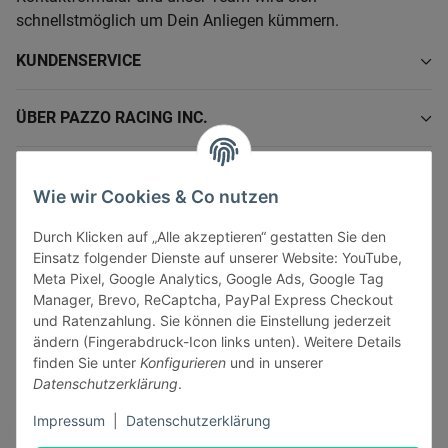
schnellstmöglich um Dein Anliegen kümmern.
KUNDENSERVICE
ÜBER PAZZO RACING INC.
INFORMATIONEN
Wie wir Cookies & Co nutzen
GESETZLICHE INFORMATIONEN
Durch Klicken auf „Alle akzeptieren“ gestatten Sie den
Einsatz folgender Dienste auf unserer Website: YouTube,
Meta Pixel, Google Analytics, Google Ads, Google Tag
Manager, Brevo, ReCaptcha, PayPal Express Checkout
und Ratenzahlung. Sie können die Einstellung jederzeit
ändern (Fingerabdruck-Icon links unten). Weitere Details
Vertrag widerrufen
finden Sie unter
Konfigurieren
und in unserer
Sicher bezahlen via:
Datenschutzerklärung
.
Impressum
|
Datenschutzerklärung