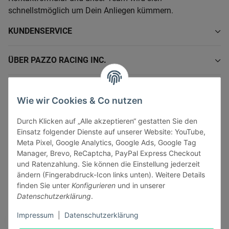
schnellstmöglich um Dein Anliegen kümmern.
KUNDENSERVICE
ÜBER PAZZO RACING INC.
INFORMATIONEN
Wie wir Cookies & Co nutzen
GESETZLICHE INFORMATIONEN
Durch Klicken auf „Alle akzeptieren“ gestatten Sie den
Einsatz folgender Dienste auf unserer Website: YouTube,
Meta Pixel, Google Analytics, Google Ads, Google Tag
Manager, Brevo, ReCaptcha, PayPal Express Checkout
und Ratenzahlung. Sie können die Einstellung jederzeit
ändern (Fingerabdruck-Icon links unten). Weitere Details
Vertrag widerrufen
finden Sie unter
Konfigurieren
und in unserer
Sicher bezahlen via:
Datenschutzerklärung
.
Impressum
|
Datenschutzerklärung