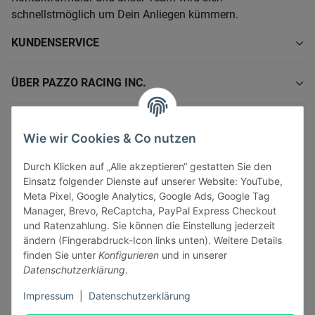
schnellstmöglich um Dein Anliegen kümmern.
KUNDENSERVICE
ÜBER PAZZO RACING INC.
INFORMATIONEN
Wie wir Cookies & Co nutzen
GESETZLICHE INFORMATIONEN
Durch Klicken auf „Alle akzeptieren“ gestatten Sie den
Einsatz folgender Dienste auf unserer Website: YouTube,
Meta Pixel, Google Analytics, Google Ads, Google Tag
Manager, Brevo, ReCaptcha, PayPal Express Checkout
und Ratenzahlung. Sie können die Einstellung jederzeit
ändern (Fingerabdruck-Icon links unten). Weitere Details
Vertrag widerrufen
finden Sie unter
Konfigurieren
und in unserer
Sicher bezahlen via:
Datenschutzerklärung
.
Impressum
|
Datenschutzerklärung