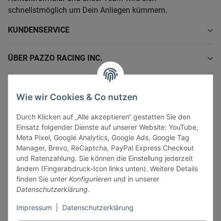
schnellstmöglich um Dein Anliegen kümmern.
KUNDENSERVICE
ÜBER PAZZO RACING INC.
INFORMATIONEN
Wie wir Cookies & Co nutzen
GESETZLICHE INFORMATIONEN
Durch Klicken auf „Alle akzeptieren“ gestatten Sie den
Einsatz folgender Dienste auf unserer Website: YouTube,
Meta Pixel, Google Analytics, Google Ads, Google Tag
Manager, Brevo, ReCaptcha, PayPal Express Checkout
und Ratenzahlung. Sie können die Einstellung jederzeit
ändern (Fingerabdruck-Icon links unten). Weitere Details
Vertrag widerrufen
finden Sie unter
Konfigurieren
und in unserer
Sicher bezahlen via:
Datenschutzerklärung
.
Impressum
|
Datenschutzerklärung