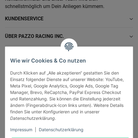
schnellstmöglich um Dein Anliegen kümmern.
KUNDENSERVICE
ÜBER PAZZO RACING INC.
INFORMATIONEN
Wie wir Cookies & Co nutzen
GESETZLICHE INFORMATIONEN
Durch Klicken auf „Alle akzeptieren“ gestatten Sie den
Einsatz folgender Dienste auf unserer Website: YouTube,
Meta Pixel, Google Analytics, Google Ads, Google Tag
Manager, Brevo, ReCaptcha, PayPal Express Checkout
und Ratenzahlung. Sie können die Einstellung jederzeit
ändern (Fingerabdruck-Icon links unten). Weitere Details
Vertrag widerrufen
finden Sie unter
Konfigurieren
und in unserer
Sicher bezahlen via:
Datenschutzerklärung
.
Impressum
|
Datenschutzerklärung