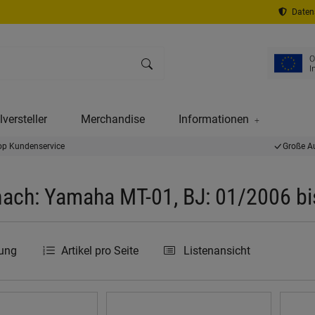
Datens
versteller
Merchandise
Informationen
op Kundenservice
Große A
ach: Yamaha MT-01, BJ: 01/2006 b
rung
Artikel pro Seite
Listenansicht