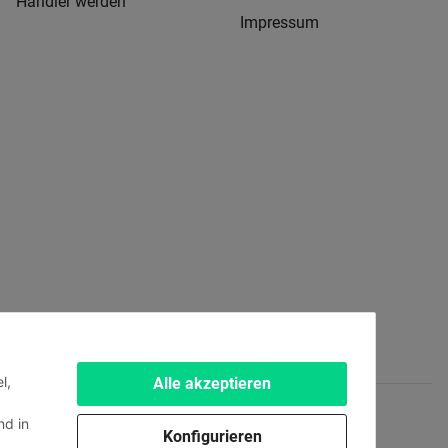
Händler werden
Impressum
l,
Alle akzeptieren
d in
Konfigurieren