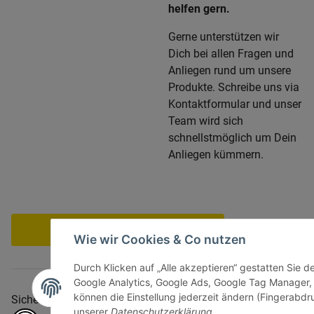
helfen gern.
Gerne unterstützen wir
Dich bei allen Fragen und
Anliegen rund um unsere
Produkte. Schreibe uns via
Kontaktformular und unser
Team wird sich
schnellstmöglich um Dein
Anliegen kümmern.
Vertrag widerrufen
Wie wir Cookies & Co nutzen
Durch Klicken auf „Alle akzeptieren“ gestatten Sie d
Google Analytics, Google Ads, Google Tag Manager,
können die Einstellung jederzeit ändern (Fingerabdru
Sicher bezahlen via:
unserer
Datenschutzerklärung
.