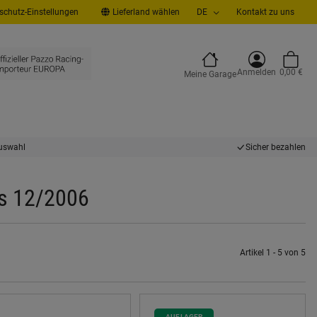
chutz-Einstellungen
Lieferland wählen
DE
Kontakt zu uns
Anmelden
0,00 €
Meine Garage
uswahl
Sicher bezahlen
is 12/2006
Artikel 1 - 5 von 5
AUF LAGER