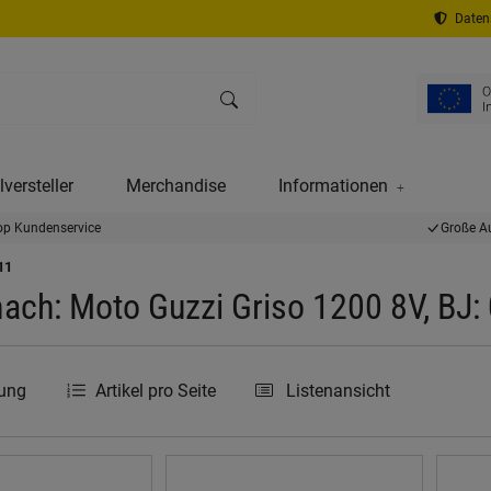
Datens
versteller
Merchandise
Informationen
op Kundenservice
Große A
11
ach: Moto Guzzi Griso 1200 8V, BJ:
rung
Artikel pro Seite
Listenansicht