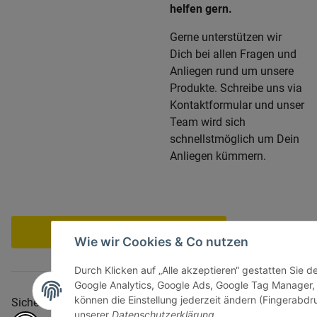
helfen gern.
Gerne unterstützen wir
Dich bei allen Fragen und
Anliegen rund um unsere
Produkte. Schreibe uns via
Kontaktformular und unser
Team wird sich
schnellstmöglich um Dein
Anliegen kümmern.
Vertrag widerrufen
Wie wir Cookies & Co nutzen
Durch Klicken auf „Alle akzeptieren“ gestatten Sie d
Google Analytics, Google Ads, Google Tag Manager,
können die Einstellung jederzeit ändern (Fingerabdru
Sicher bezahlen via:
unserer
Datenschutzerklärung
.