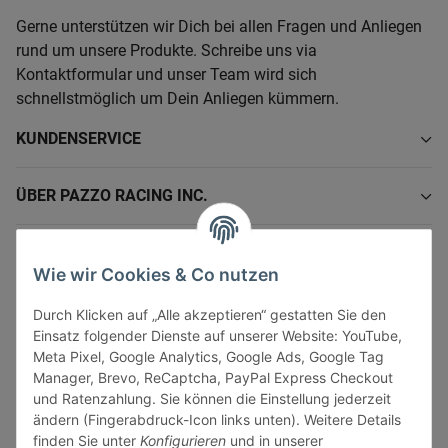
Gerne unterstützen wir Dich bei allen Fragen und Anliegen
rund um unsere Produkte. Schreibe uns via
Kontaktformular und unser Team wird sich
schnellstmöglich um Dein Anliegen kümmern.
KUNDENSERVICE
ÜBER PAZZO RACING INC.
INFORMATIONEN
Wie wir Cookies & Co nutzen
GESETZLICHE INFORMATIONEN
Durch Klicken auf „Alle akzeptieren“ gestatten Sie den
Einsatz folgender Dienste auf unserer Website: YouTube,
Meta Pixel, Google Analytics, Google Ads, Google Tag
Manager, Brevo, ReCaptcha, PayPal Express Checkout
und Ratenzahlung. Sie können die Einstellung jederzeit
ändern (Fingerabdruck-Icon links unten). Weitere Details
Vertrag widerrufen
finden Sie unter
Konfigurieren
und in unserer