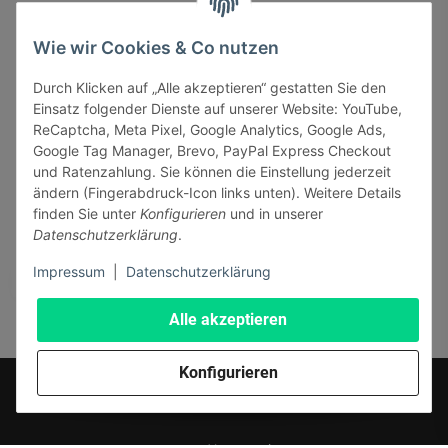
INFORMATIONEN
Wie wir Cookies & Co nutzen
Durch Klicken auf „Alle akzeptieren“ gestatten Sie den
GESETZLICHE INFORMATIONEN
Einsatz folgender Dienste auf unserer Website: YouTube,
ReCaptcha, Meta Pixel, Google Analytics, Google Ads,
Google Tag Manager, Brevo, PayPal Express Checkout
und Ratenzahlung. Sie können die Einstellung jederzeit
ändern (Fingerabdruck-Icon links unten). Weitere Details
finden Sie unter
Konfigurieren
und in unserer
Sicher bezahlen via:
Datenschutzerklärung
.
Impressum
|
Datenschutzerklärung
Alle akzeptieren
Konfigurieren
* Alle Preise inkl. gesetzlicher USt., zzgl.
Versand
© J+A Handels GmbH
Perfected by
Dreizack Medien.