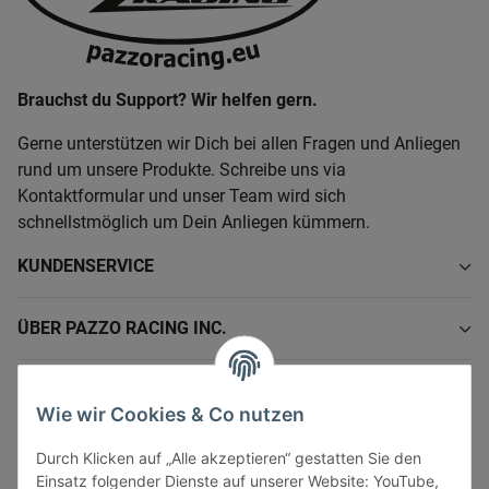
Brauchst du Support? Wir helfen gern.
Gerne unterstützen wir Dich bei allen Fragen und Anliegen
rund um unsere Produkte. Schreibe uns via
Kontaktformular und unser Team wird sich
schnellstmöglich um Dein Anliegen kümmern.
KUNDENSERVICE
ÜBER PAZZO RACING INC.
INFORMATIONEN
Wie wir Cookies & Co nutzen
GESETZLICHE INFORMATIONEN
Durch Klicken auf „Alle akzeptieren“ gestatten Sie den
Einsatz folgender Dienste auf unserer Website: YouTube,