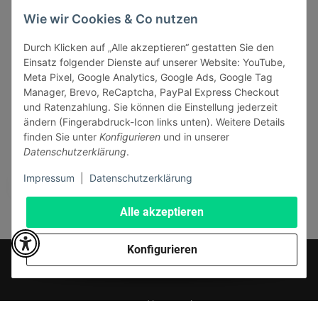
INFORMATIONEN
Wie wir Cookies & Co nutzen
GESETZLICHE INFORMATIONEN
Durch Klicken auf „Alle akzeptieren“ gestatten Sie den
Einsatz folgender Dienste auf unserer Website: YouTube,
Meta Pixel, Google Analytics, Google Ads, Google Tag
Manager, Brevo, ReCaptcha, PayPal Express Checkout
und Ratenzahlung. Sie können die Einstellung jederzeit
ändern (Fingerabdruck-Icon links unten). Weitere Details
Vertrag widerrufen
finden Sie unter
Konfigurieren
und in unserer
Sicher bezahlen via:
Datenschutzerklärung
.
Impressum
|
Datenschutzerklärung
Alle akzeptieren
Konfigurieren
* Alle Preise inkl. gesetzlicher USt., zzgl.
Versand
© J+A Handels GmbH
Perfected by
Dreizack Medien
.
Powered by
JTL-Shop