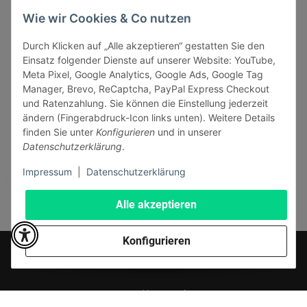
INFORMATIONEN
Wie wir Cookies & Co nutzen
GESETZLICHE INFORMATIONEN
Durch Klicken auf „Alle akzeptieren“ gestatten Sie den
Einsatz folgender Dienste auf unserer Website: YouTube,
Meta Pixel, Google Analytics, Google Ads, Google Tag
Manager, Brevo, ReCaptcha, PayPal Express Checkout
und Ratenzahlung. Sie können die Einstellung jederzeit
ändern (Fingerabdruck-Icon links unten). Weitere Details
Vertrag widerrufen
finden Sie unter
Konfigurieren
und in unserer
Sicher bezahlen via:
Datenschutzerklärung
.
Impressum
|
Datenschutzerklärung
Alle akzeptieren
Konfigurieren
* Alle Preise inkl. gesetzlicher USt., zzgl.
Versand
© J+A Handels GmbH
Perfected by
Dreizack Medien
.
Powered by
JTL-Shop