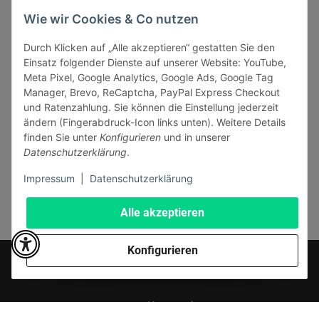
INFORMATIONEN
Wie wir Cookies & Co nutzen
GESETZLICHE INFORMATIONEN
Durch Klicken auf „Alle akzeptieren“ gestatten Sie den
Einsatz folgender Dienste auf unserer Website: YouTube,
Meta Pixel, Google Analytics, Google Ads, Google Tag
Manager, Brevo, ReCaptcha, PayPal Express Checkout
und Ratenzahlung. Sie können die Einstellung jederzeit
ändern (Fingerabdruck-Icon links unten). Weitere Details
Vertrag widerrufen
finden Sie unter
Konfigurieren
und in unserer
Sicher bezahlen via:
Datenschutzerklärung
.
Impressum
|
Datenschutzerklärung
Alle akzeptieren
Konfigurieren
* Alle Preise inkl. gesetzlicher USt., zzgl.
Versand
© J+A Handels GmbH
Perfected by
Dreizack Medien
.
Powered by
JTL-Shop