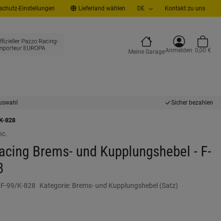
chutz-Einstellungen
Lieferland wählen
DE
Kontakt zu uns
Anmelden
0,00 €
Meine Garage
uswahl
Sicher bezahlen
K-828
nc.
acing Brems- und Kupplungshebel - F-
8
:
F-99/K-828
Kategorie:
Brems- und Kupplungshebel (Satz)