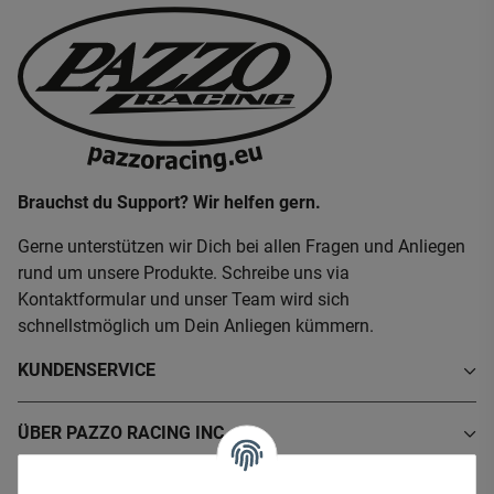
Brauchst du Support? Wir helfen gern.
Gerne unterstützen wir Dich bei allen Fragen und Anliegen
rund um unsere Produkte. Schreibe uns via
Kontaktformular und unser Team wird sich
schnellstmöglich um Dein Anliegen kümmern.
KUNDENSERVICE
ÜBER PAZZO RACING INC.