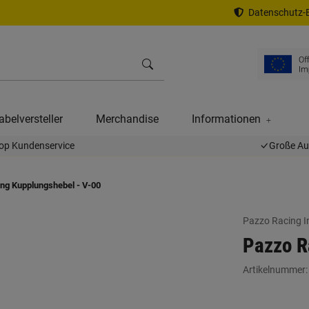
Datenschutz-E
abelversteller
Merchandise
Informationen
op Kundenservice
Große A
ng Kupplungshebel - V-00
Pazzo Racing I
Pazzo R
Artikelnummer