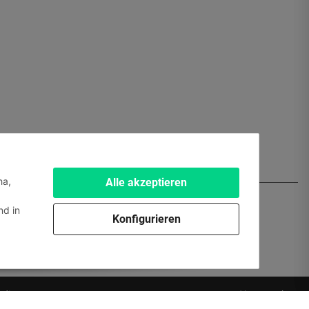
ha,
Alle akzeptieren
d in
Konfigurieren
edien.
Powered by
JTL-Shop