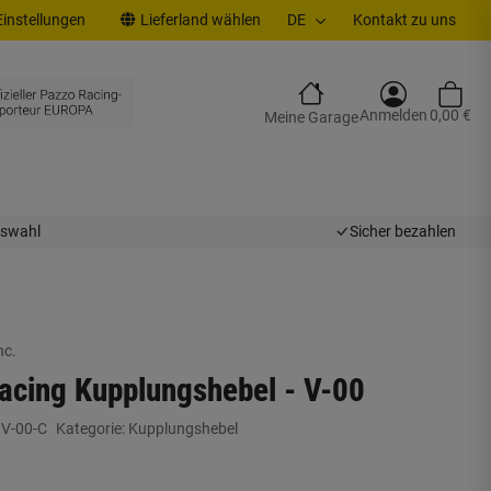
instellungen
Lieferland wählen
DE
Kontakt zu uns
Anmelden
0,00 €
Meine Garage
uswahl
Sicher bezahlen
nc.
acing Kupplungshebel - V-00
:
V-00-C
Kategorie:
Kupplungshebel