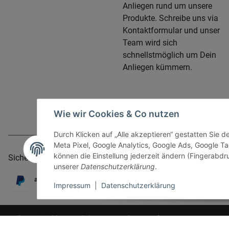
Anliegen rund um unsere
Produkte. Schreibe uns via
Kontaktformular und unser
Team wird sich
schnellstmöglich um Dein
Anliegen kümmern.
Wie wir Cookies & Co nutzen
Durch Klicken auf „Alle akzeptieren“ gestatten Sie 
Meta Pixel, Google Analytics, Google Ads, Google 
können die Einstellung jederzeit ändern (Fingerabdru
Sicher bezahlen via:
unserer
Datenschutzerklärung
.
Impressum
|
Datenschutzerklärung
* Alle Preise inkl. gesetzlicher USt., zzgl.
Versand