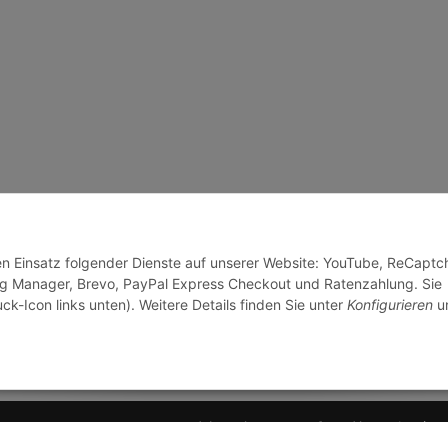
den Einsatz folgender Dienste auf unserer Website: YouTube, ReCaptc
Tag Manager, Brevo, PayPal Express Checkout und Ratenzahlung. Sie
ck-Icon links unten). Weitere Details finden Sie unter
Konfigurieren
un
© J+A Handels GmbH
Perfected by
Dreizack M