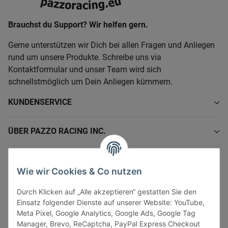
Brauchst du Support? Wir helfen gern.
Gerne unterstützen wir Dich bei allen Fragen und Anliegen
rund um unsere Produkte. Schreibe uns via
Kontaktformular und unser Team wird sich
schnellstmöglich um Dein Anliegen kümmern.
KUNDENSERVICE
ÜBER PAZZO RACING INC.
INFORMATIONEN
Wie wir Cookies & Co nutzen
GESETZLICHE INFORMATIONEN
Durch Klicken auf „Alle akzeptieren“ gestatten Sie den
Einsatz folgender Dienste auf unserer Website: YouTube,
Meta Pixel, Google Analytics, Google Ads, Google Tag
Manager, Brevo, ReCaptcha, PayPal Express Checkout