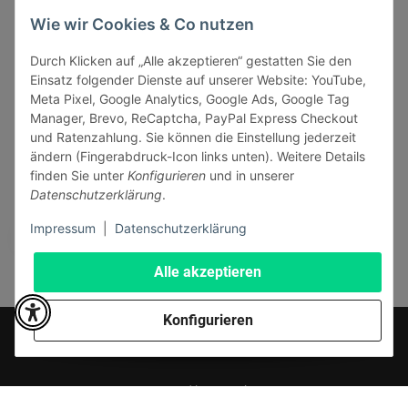
INFORMATIONEN
Wie wir Cookies & Co nutzen
GESETZLICHE INFORMATIONEN
Durch Klicken auf „Alle akzeptieren“ gestatten Sie den
Einsatz folgender Dienste auf unserer Website: YouTube,
Meta Pixel, Google Analytics, Google Ads, Google Tag
Manager, Brevo, ReCaptcha, PayPal Express Checkout
und Ratenzahlung. Sie können die Einstellung jederzeit
ändern (Fingerabdruck-Icon links unten). Weitere Details
Vertrag widerrufen
finden Sie unter
Konfigurieren
und in unserer
Sicher bezahlen via:
Datenschutzerklärung
.
Impressum
|
Datenschutzerklärung
Alle akzeptieren
Konfigurieren
* Alle Preise inkl. gesetzlicher USt., zzgl.
Versand
© J+A Handels GmbH
Perfected by
Dreizack Medien
.
Powered by
JTL-Shop