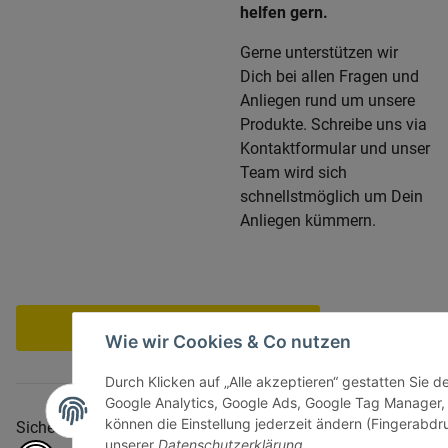
helfen gern.
Gerne unterstützen wir
Dich bei allen Fragen und
Anliegen rund um unsere
Produkte. Schreibe uns via
Kontaktformular und unser
Team wird sich
schnellstmöglich um Dein
Anliegen kümmern.
Vertrag widerrufen
Wie wir Cookies & Co nutzen
Durch Klicken auf „Alle akzeptieren“ gestatten Sie d
Google Analytics, Google Ads, Google Tag Manager,
können die Einstellung jederzeit ändern (Fingerabdru
Sicher bezahlen via:
unserer
Datenschutzerklärung
.