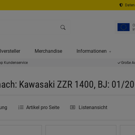
Datens
versteller
Merchandise
Informationen
op Kundenservice
Große A
ach: Kawasaki ZZR 1400, BJ: 01/20
rung
Artikel pro Seite
Listenansicht