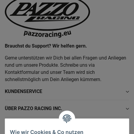
Brauchst du Support? Wir helfen gern.
Gerne unterstützen wir Dich bei allen Fragen und Anliegen
rund um unsere Produkte. Schreibe uns via
Kontaktformular und unser Team wird sich
schnellstmöglich um Dein Anliegen kümmern.
KUNDENSERVICE
ÜBER PAZZO RACING INC.
INFORMATIONEN
Wie wir Cookies & Co nutzen