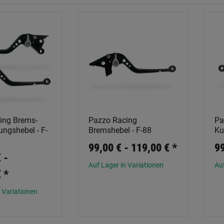
ing Brems-
Pazzo Racing
Pa
ngshebel - F-
Bremshebel - F-88
Ku
99,00 € -
119,00 €
*
99
 -
Auf Lager in Variationen
Auf
€
*
 Variationen