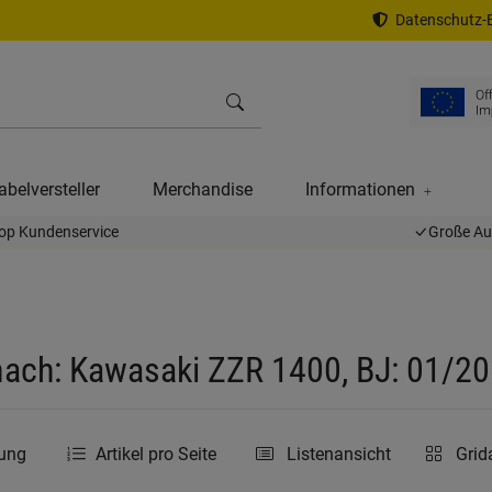
Datenschutz-E
abelversteller
Merchandise
Informationen
op Kundenservice
Große A
ach: Kawasaki ZZR 1400, BJ: 01/20
rung
Artikel pro Seite
Listenansicht
Grid