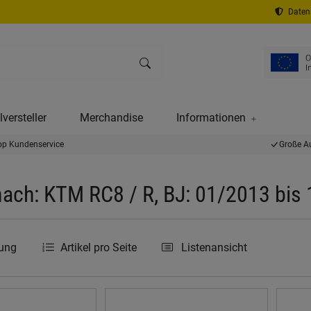
Datens
versteller
Merchandise
Informationen
op Kundenservice
Große A
ach: KTM RC8 / R, BJ: 01/2013 bis
rung
Artikel pro Seite
Listenansicht