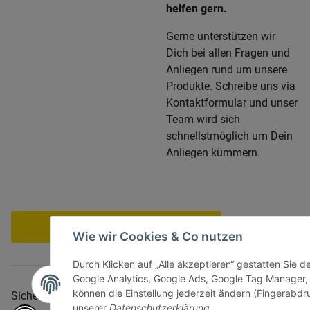
helfen gern.
Gerne unterstützen wir
Dich bei allen Fragen und
Anliegen rund um unsere
Produkte. Schreibe uns via
Kontaktformular und unser
Team wird sich
schnellstmöglich um Dein
Anliegen kümmern.
Vertrag widerrufen
Wie wir Cookies & Co nutzen
Durch Klicken auf „Alle akzeptieren“ gestatten Sie d
Google Analytics, Google Ads, Google Tag Manager,
können die Einstellung jederzeit ändern (Fingerabdru
Sicher bezahlen via:
unserer
Datenschutzerklärung
.