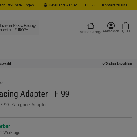
chutz-Einstellungen
Lieferland wählen
DE
Kontakt zu uns
Anmelden
0,00 €
Meine Garage
uswahl
Sicher bezahlen
nc.
cing Adapter - F-99
:
F-99
Kategorie:
Adapter
erbar
- 2 Werktage