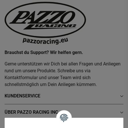
Brauchst du Support? Wir helfen gern.
Gerne unterstützen wir Dich bei allen Fragen und Anliegen
rund um unsere Produkte. Schreibe uns via
Kontaktformular und unser Team wird sich
schnellstmöglich um Dein Anliegen kümmern.
KUNDENSERVICE
ÜBER PAZZO RACING INC.