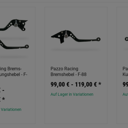
ing Brems-
Pazzo Racing
Pa
ngshebel - F-
Bremshebel - F-88
Ku
99,00 € -
119,00 €
*
99
 -
Auf Lager in Variationen
Auf
€
*
 Variationen