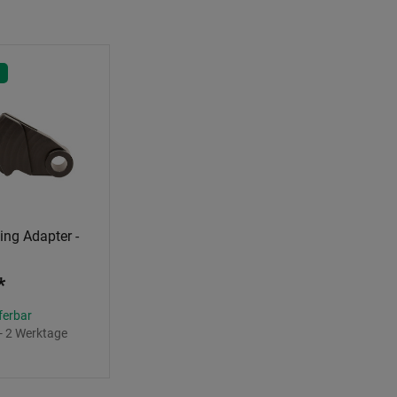
ng Adapter -
*
eferbar
 - 2 Werktage