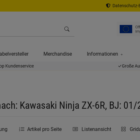
Datenschutz-E
abelversteller
Merchandise
Informationen
op Kundenservice
Große A
ach: Kawasaki Ninja ZX-6R, BJ: 01
rung
Artikel pro Seite
Listenansicht
Grid