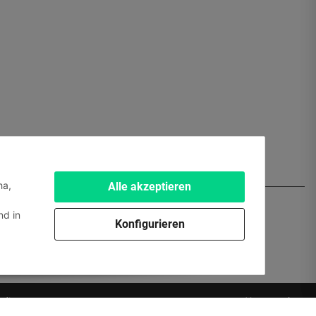
ha,
Alle akzeptieren
d in
Konfigurieren
edien.
Powered by
JTL-Shop