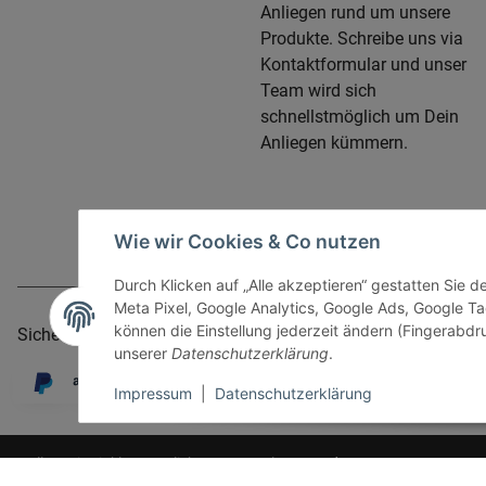
Anliegen rund um unsere
Produkte. Schreibe uns via
Kontaktformular und unser
Team wird sich
schnellstmöglich um Dein
Anliegen kümmern.
Wie wir Cookies & Co nutzen
Durch Klicken auf „Alle akzeptieren“ gestatten Sie 
Meta Pixel, Google Analytics, Google Ads, Google 
können die Einstellung jederzeit ändern (Fingerabdru
Sicher bezahlen via:
unserer
Datenschutzerklärung
.
Impressum
|
Datenschutzerklärung
* Alle Preise inkl. gesetzlicher USt., zzgl.
Versand