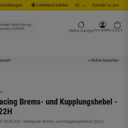
instellungen
Lieferland wählen
DE
Kontakt zu uns
Anmelden
0,00 €
Meine Garage
uswahl
Sicher bezahlen
nc.
acing Brems- und Kupplungshebel -
-22H
:
F-22/B-22H
Kategorie:
Brems- und Kupplungshebel (Satz)