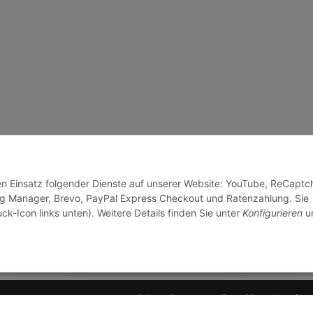
den Einsatz folgender Dienste auf unserer Website: YouTube, ReCaptc
Tag Manager, Brevo, PayPal Express Checkout und Ratenzahlung. Sie
ck-Icon links unten). Weitere Details finden Sie unter
Konfigurieren
un
© J+A Handels GmbH
Perfected by
Dreizack M