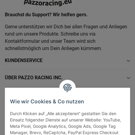
Brauchst du Support? Wir helfen gern.
Gerne unterstützen wir Dich bei allen Fragen und Anliegen
rund um unsere Produkte. Schreibe uns via
Kontaktformular und unser Team wird sich
schnellstmöglich um Dein Anliegen kümmern.
KUNDENSERVICE
ÜBER PAZZO RACING INC.
INFORMATIONEN
Wie wir Cookies & Co nutzen
GESETZLICHE INFORMATIONEN
Durch Klicken auf „Alle akzeptieren“ gestatten Sie den
Einsatz folgender Dienste auf unserer Website: YouTube,
Meta Pixel, Google Analytics, Google Ads, Google Tag
Manager, Brevo, ReCaptcha, PayPal Express Checkout