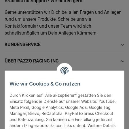
Brauchst du Support? Wir helfen gern.
Gerne unterstützen wir Dich bei allen Fragen und Anliegen
rund um unsere Produkte. Schreibe uns via
Kontaktformular und unser Team wird sich
schnellstmöglich um Dein Anliegen kümmern.
KUNDENSERVICE
ÜBER PAZZO RACING INC.
INFORMATIONEN
Wie wir Cookies & Co nutzen
GESETZLICHE INFORMATIONEN
Durch Klicken auf „Alle akzeptieren“ gestatten Sie den
Einsatz folgender Dienste auf unserer Website: YouTube,
Meta Pixel, Google Analytics, Google Ads, Google Tag
Manager, Brevo, ReCaptcha, PayPal Express Checkout
und Ratenzahlung. Sie können die Einstellung jederzeit
ändern (Fingerabdruck-Icon links unten). Weitere Details
Vertrag widerrufen