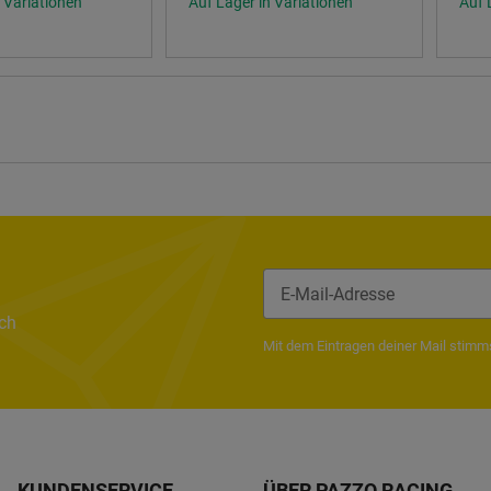
 Variationen
Auf Lager in Variationen
Auf 
ach
Newsletter Abonnieren
Mit dem Eintragen deiner Mail stim
KUNDENSERVICE
ÜBER PAZZO RACING