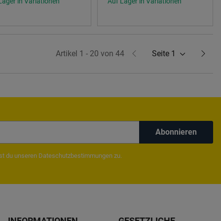
Lager in Variationen
Auf Lager in Variationen
Artikel 1 - 20 von 44
Seite
1
Abonnieren
mst du unseren
Dateschutzbestimmungen
zu.
INFORMATIONEN
GESETZLICHE