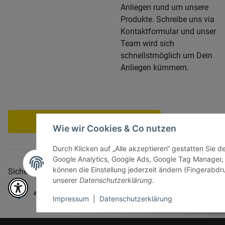
Anliegen rund um unsere
Produkte. Schreibe uns via
Kontaktformular und unser
Team wird sich
schnellstmöglich um Dein
Anliegen kümmern.
Vertrag widerrufen
Wie wir Cookies & Co nutzen
Durch Klicken auf „Alle akzeptieren“ gestatten Sie d
Google Analytics, Google Ads, Google Tag Manager,
können die Einstellung jederzeit ändern (Fingerabdru
Sicher bezahlen via:
unserer
Datenschutzerklärung
.
Impressum
|
Datenschutzerklärung