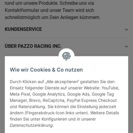
rund um unsere Produkte. Schreibe uns via
Kontaktformular und unser Team wird sich
schnellstmöglich um Dein Anliegen kümmern.
KUNDENSERVICE
ÜBER PAZZO RACING INC.
INFORMATIONEN
Wie wir Cookies & Co nutzen
GESETZLICHE INFORMATIONEN
Durch Klicken auf „Alle akzeptieren“ gestatten Sie den
Einsatz folgender Dienste auf unserer Website: YouTube,
Meta Pixel, Google Analytics, Google Ads, Google Tag
Manager, Brevo, ReCaptcha, PayPal Express Checkout
und Ratenzahlung. Sie können die Einstellung jederzeit
ändern (Fingerabdruck-Icon links unten). Weitere Details
Vertrag widerrufen
finden Sie unter
Konfigurieren
und in unserer
Sicher bezahlen via:
Datenschutzerklärung
.