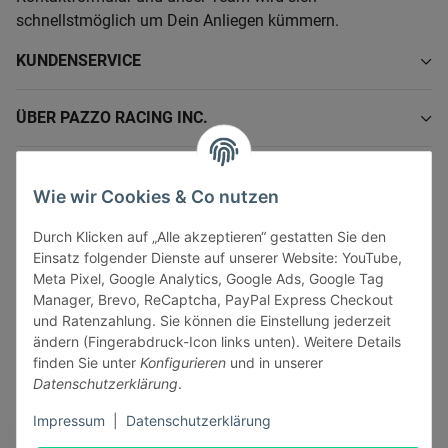
schnellstmöglich um Dein Anliegen kümmern.
KUNDENSERVICE
ÜBER PAZZO RACING INC.
INFORMATIONEN
Wie wir Cookies & Co nutzen
GESETZLICHE INFORMATIONEN
Durch Klicken auf „Alle akzeptieren“ gestatten Sie den
Einsatz folgender Dienste auf unserer Website: YouTube,
Meta Pixel, Google Analytics, Google Ads, Google Tag
Manager, Brevo, ReCaptcha, PayPal Express Checkout
und Ratenzahlung. Sie können die Einstellung jederzeit
ändern (Fingerabdruck-Icon links unten). Weitere Details
Vertrag widerrufen
finden Sie unter
Konfigurieren
und in unserer
Sicher bezahlen via:
Datenschutzerklärung
.
Impressum
|
Datenschutzerklärung