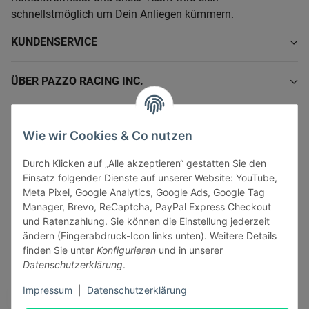
schnellstmöglich um Dein Anliegen kümmern.
KUNDENSERVICE
ÜBER PAZZO RACING INC.
INFORMATIONEN
Wie wir Cookies & Co nutzen
GESETZLICHE INFORMATIONEN
Durch Klicken auf „Alle akzeptieren“ gestatten Sie den
Einsatz folgender Dienste auf unserer Website: YouTube,
Meta Pixel, Google Analytics, Google Ads, Google Tag
Manager, Brevo, ReCaptcha, PayPal Express Checkout
und Ratenzahlung. Sie können die Einstellung jederzeit
ändern (Fingerabdruck-Icon links unten). Weitere Details
Vertrag widerrufen
finden Sie unter
Konfigurieren
und in unserer
Sicher bezahlen via:
Datenschutzerklärung
.
Impressum
|
Datenschutzerklärung